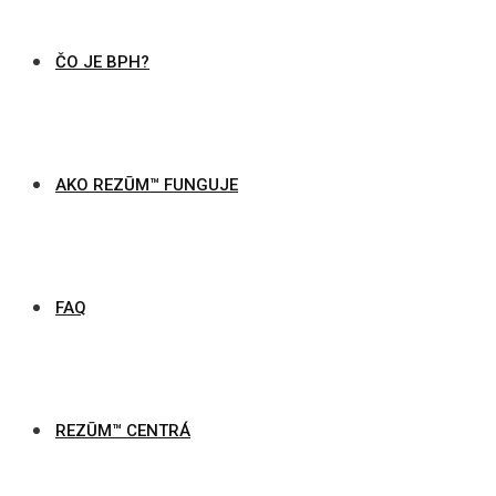
ČO JE BPH?
AKO REZŪM™ FUNGUJE
FAQ
REZŪM™ CENTRÁ